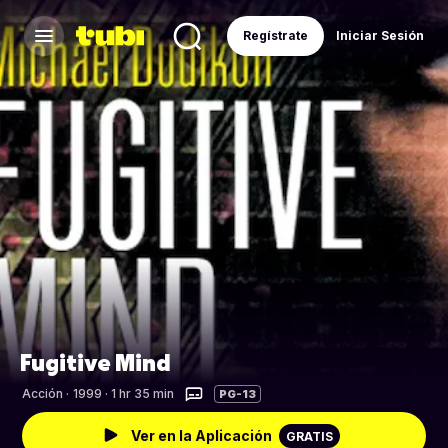
Regístrate
Iniciar Sesión
Fugitive Mind
Acción
·
1999 · 1 hr 35 min
PG-13
Ver en la Aplicación
GRATIS