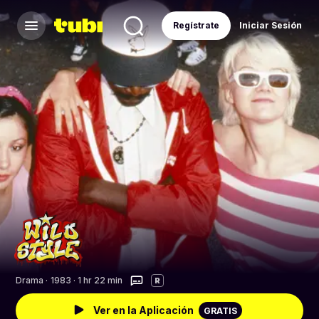
Regístrate
Iniciar Sesión
Drama
·
1983 · 1 hr 22 min
R
Ver en la Aplicación
GRATIS