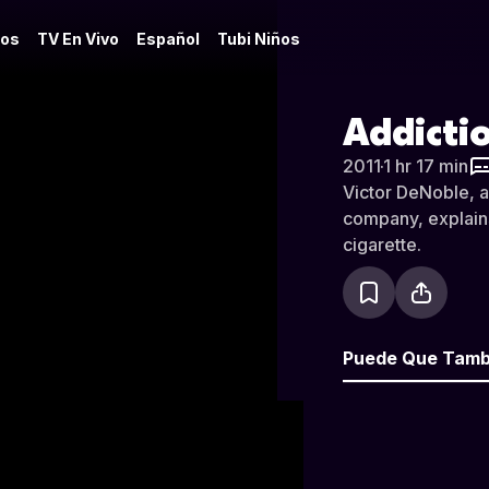
os
TV En Vivo
Español
Tubi Niños
Addicti
2011
·
1 hr 17 min
Victor DeNoble, a
company, explains 
cigarette.
Puede Que Tamb