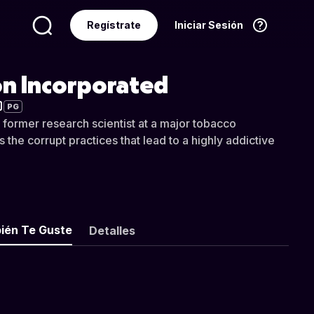
Regístrate
Iniciar Sesión
Idioma
Español
on Incorporated
PG
 former research scientist at a major tobacco
the corrupt practices that lead to a highly addictive
ién Te Guste
Detalles