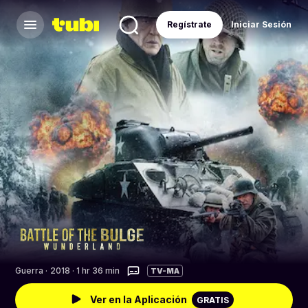
Regístrate
Iniciar Sesión
Guerra
·
2018 · 1 hr 36 min
TV-MA
Ver en la Aplicación
GRATIS