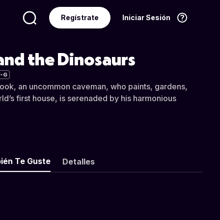
Regístrate
Iniciar Sesión
Idioma
Español
and the Dinosaurs
-G
book, an uncommon caveman, who paints, gardens,
rld’s first house, is serenaded by his harmonious
ién Te Guste
Detalles