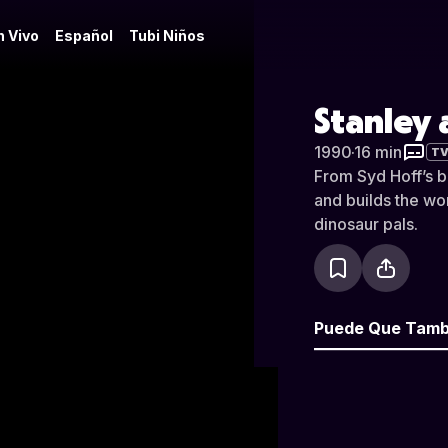
n Vivo
Español
Tubi Niños
Stanley 
1990
·
16 min
TV
From Syd Hoff’s 
and builds the wo
dinosaur pals.
Puede Que Tamb