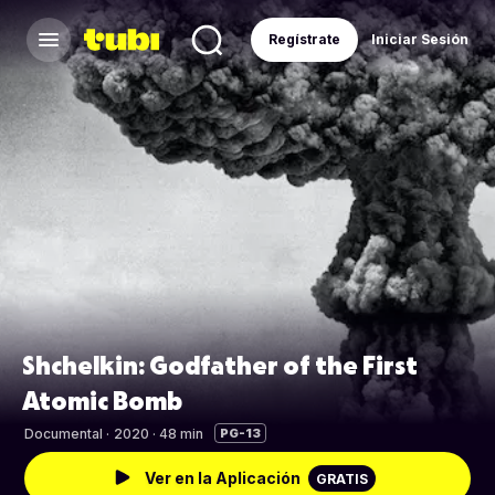
Regístrate
Iniciar Sesión
Shchelkin: Godfather of the First
Atomic Bomb
Documental
·
2020 · 48 min
PG-13
Ver en la Aplicación
GRATIS