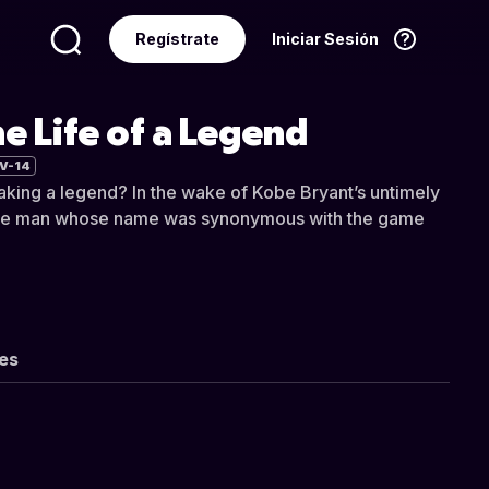
Regístrate
Iniciar Sesión
Idioma
Español
e Life of a Legend
V-14
king a legend? In the wake of Kobe Bryant’s untimely
 the man whose name was synonymous with the game
les