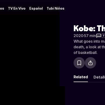
os
TV En Vivo
Español
Tubi Niños
Kobe: Th
2020
·
57 min
T
What goes into ma
death, a look at
of basketball.
Related
Detal