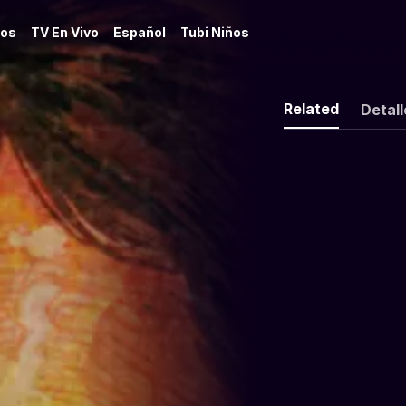
os
TV En Vivo
Español
Tubi Niños
Related
Detall