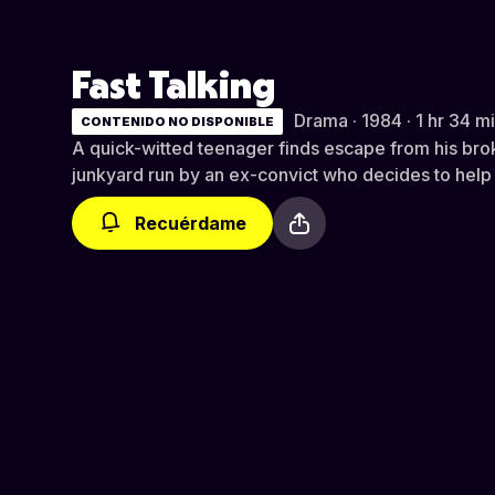
Fast Talking
Drama · 1984 · 1 hr 34 m
CONTENIDO NO DISPONIBLE
A quick-witted teenager finds escape from his br
junkyard run by an ex-convict who decides to help 
Recuérdame