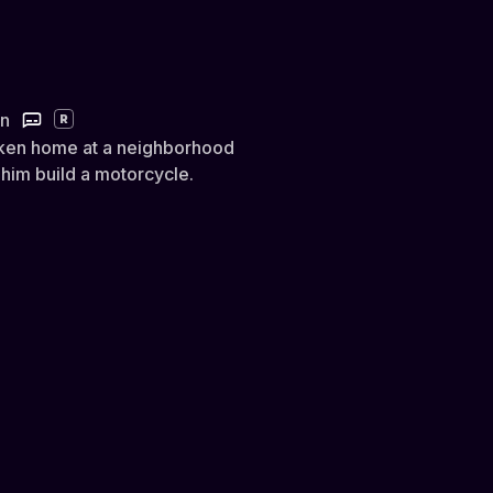
in
R
oken home at a neighborhood
him build a motorcycle.