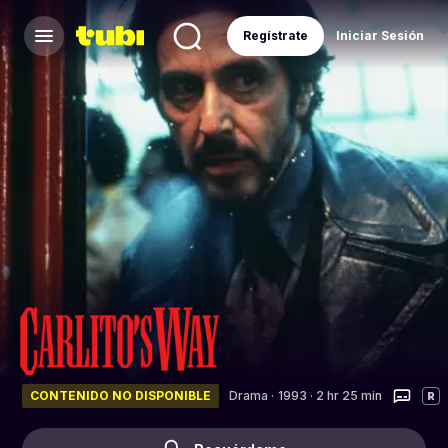
Regístrate
Iniciar Sesión
CONTENIDO NO DISPONIBLE
Drama
·
1993 · 2 hr 25 min
R