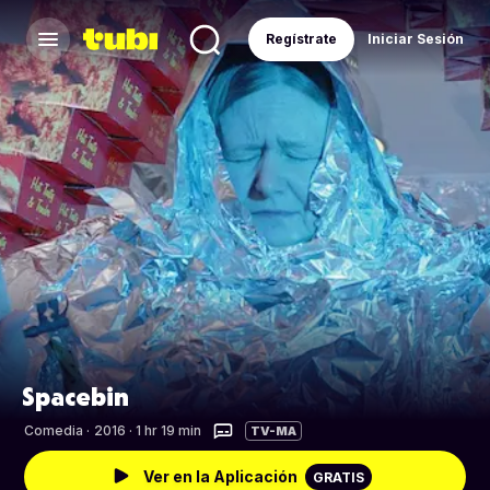
Regístrate
Iniciar Sesión
Spacebin
Comedia
·
2016 · 1 hr 19 min
TV-MA
Ver en la Aplicación
GRATIS