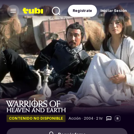
Regístrate
Iniciar Sesión
CONTENIDO NO DISPONIBLE
Acción
·
2004 · 2 hr
R