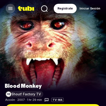
Regístrate
Iniciar Sesión
Blood Monkey
Shout! Factory TV
Acción
·
2007 · 1 hr 29 min
TV-MA