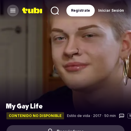
Regístrate
Iniciar Sesión
My Gay Life
CONTENIDO NO DISPONIBLE
Estilo de vida
·
2017 · 50 min