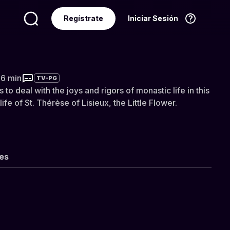
Regístrate
Iniciar Sesión
Idioma
Español
36 min
TV-PG
 to deal with the joys and rigors of monastic life in this
ife of St. Thérèse of Lisieux, the Little Flower.
les