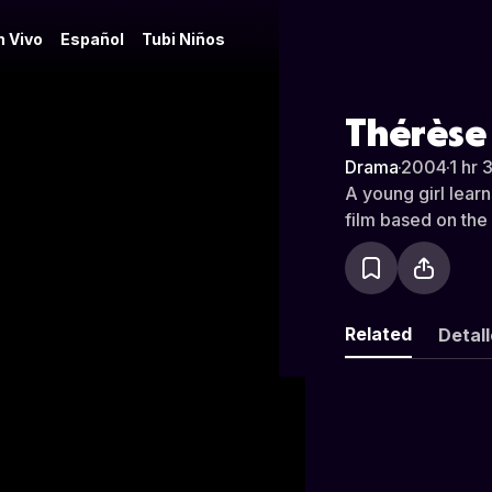
n Vivo
Español
Tubi Niños
Thérèse
Drama
·
2004
·
1 hr 
A young girl learns
film based on the l
Related
Detal