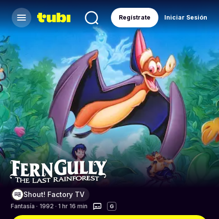
Regístrate
Iniciar Sesión
Shout! Factory TV
Fantasía
·
1992 · 1 hr 16 min
G