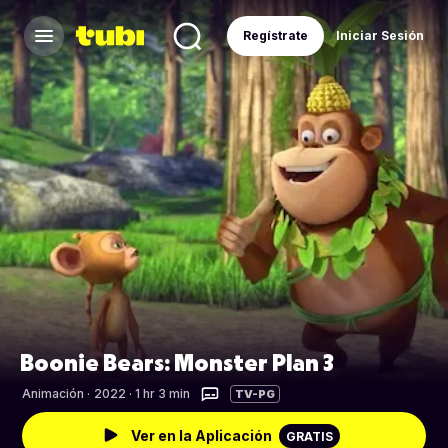
Regístrate
Iniciar Sesión
Boonie Bears: Monster Plan 3
Animación
·
2022 · 1 hr 3 min
TV-PG
Ver en la Aplicación
GRATIS