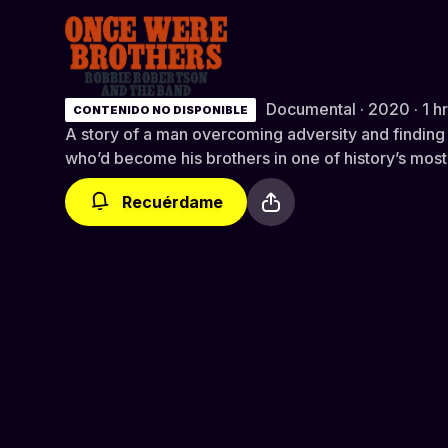
Once Were Brothers: Robbie Rob
Documental · 2020 · 1 h
CONTENIDO NO DISPONIBLE
A story of a man overcoming adversity and findin
who’d become his brothers in one of history’s mos
Recuérdame