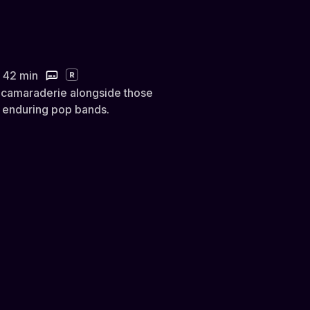
ertson and the Band
r 42 min
R
g camaraderie alongside those
t enduring pop bands.