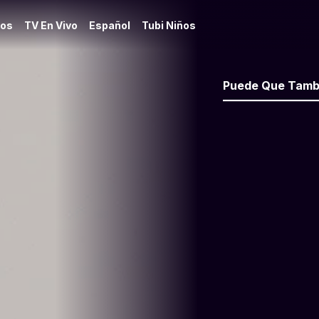
os
TV En Vivo
Español
Tubi Niños
Puede Que Tamb