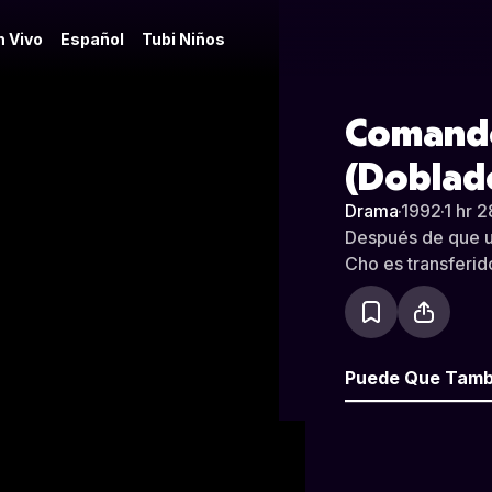
n Vivo
Español
Tubi Niños
Comandos
(Doblad
Drama
·
1992
·
1 hr 2
Después de que un
Cho es transferid
Puede Que Tamb