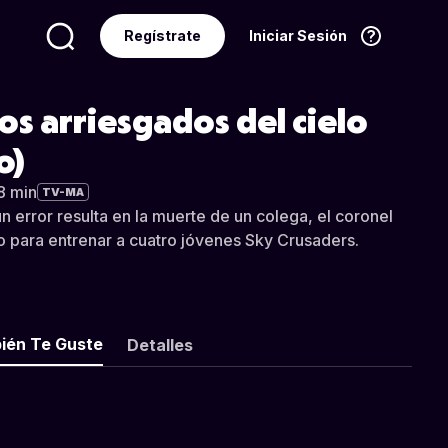
Regístrate
Iniciar Sesión
Idioma
Español
 arriesgados del cielo
o)
8 min
TV-MA
 error resulta en la muerte de un colega, el coronel
o para entrenar a cuatro jóvenes Sky Crusaders.
ién Te Guste
Detalles