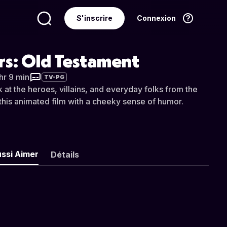
S'inscrire
Connexion
Langue
Français
rs: Old Testament
hr 9 min
TV-PG
 at the heroes, villains, and everyday folks from the
this animated film with a cheeky sense of humor.
ussi Aimer
Détails