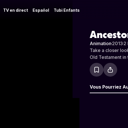
TV en direct
Español
Tubi Enfants
Ancesto
Animation
·
2013
·
2 
Take a closer look
Old Testament in 
Vous Pourriez A