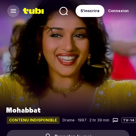
S'inscrire
Connexion
Mohabbat
CONTENU INDISPONIBLE
Drame
·
1997 · 2 hr 39 min
TV-14