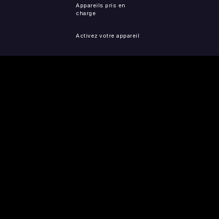
Appareils pris en
charge
Activez votre appareil
Accessibilité
Signaler un problème
de IP
Plan du site
TÉLÉCHARGER LES
PRESSE
MENTIONS LÉGALES
APPLIS
Communiqués de
Politique de
iOS
presse
confidentialité
(actualisée)
Android
Tubi dans la presse
Conditions
d'utilisation
Roku