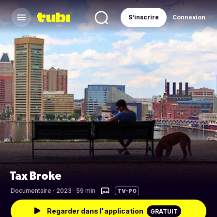
S'inscrire
Connexion
Tax Broke
Documentaire
·
2023 · 59 min
TV-PG
Regarder dans l'application
GRATUIT