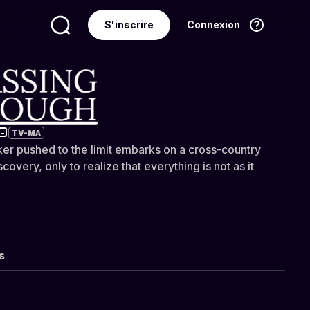
S'inscrire
Connexion
Langue
Français
rough
TV-MA
er pushed to the limit embarks on a cross-country
covery, only to realize that everything is not as it
s