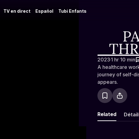
TV en direct
Español
Tubi Enfants
Passing Th
2023
·
1 hr 10 min
A healthcare work
journey of self-dis
appears.
Related
Détail