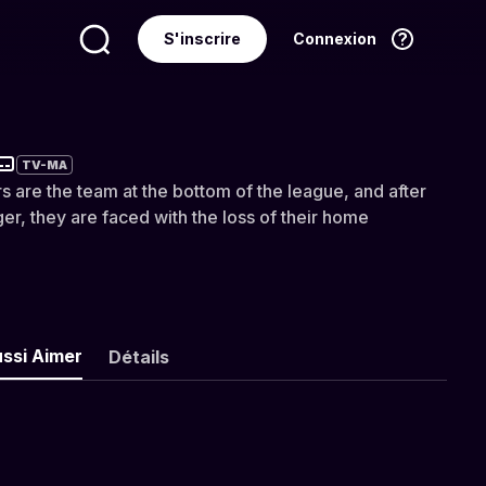
S'inscrire
Connexion
Langue
Français
TV-MA
are the team at the bottom of the league, and after
er, they are faced with the loss of their home
ussi Aimer
Détails