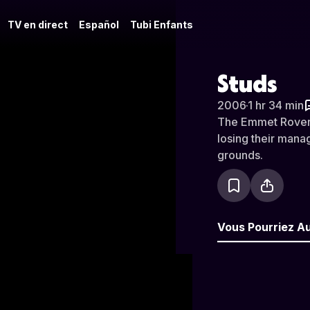
TV en direct
Español
Tubi Enfants
Studs
2006
·
1 hr 34 min
The Emmet Rovers 
losing their manag
grounds.
Vous Pourriez A