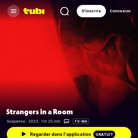
S'inscrire
Connexion
Strangers in a Room
Suspense
·
2023 · 1 hr 25 min
TV-MA
Regarder dans l'application
GRATUIT