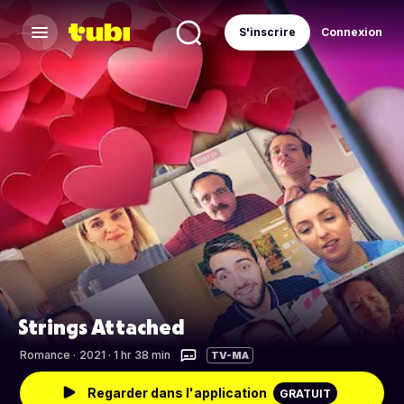
S'inscrire
Connexion
Strings Attached
Romance
·
2021 · 1 hr 38 min
TV-MA
Regarder dans l'application
GRATUIT