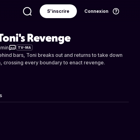
S'inscrire
Connexion
Langue
Français
 Toni's Revenge
 min
TV-MA
ehind bars, Toni breaks out and returns to take down
, crossing every boundary to enact revenge.
s