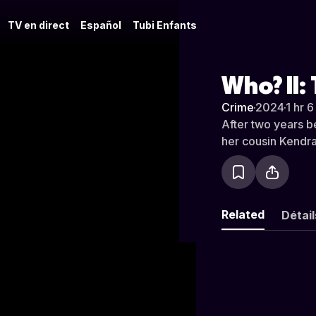
TV en direct
Español
Tubi Enfants
Who? II:
Crime
·
2024
·
1 hr 6
After two years b
her cousin Kendra
Related
Détail