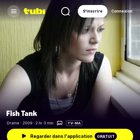
S'inscrire
Connexion
Fish Tank
Drame
·
2009 · 2 hr 3 min
TV-MA
Regarder dans l'application
GRATUIT