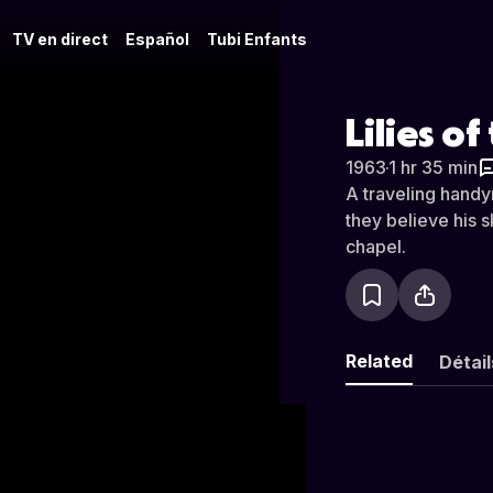
TV en direct
Español
Tubi Enfants
Lilies of
1963
·
1 hr 35 min
A traveling hand
they believe his 
chapel.
Related
Détail