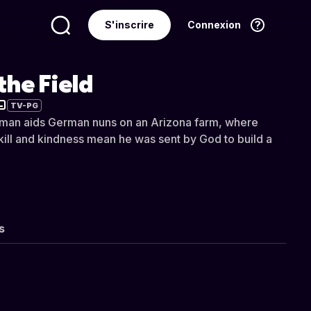
S'inscrire
Connexion
Langue
Français
 the Field
TV-PG
yman aids German nuns on an Arizona farm, where
skill and kindness mean he was sent by God to build a
s