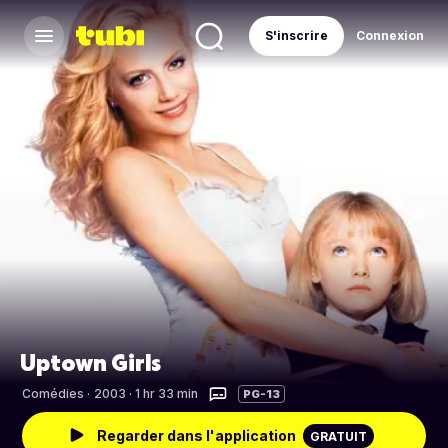
S'inscrire
Connexion
Uptown Girls
Comédies
·
2003 · 1 hr 33 min
PG-13
Regarder dans l'application
GRATUIT