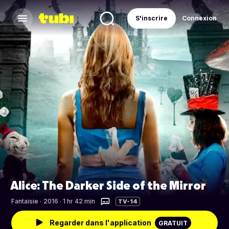
S'inscrire
Connexion
Alice: The Darker Side of the Mirror
Fantaisie
·
2016 · 1 hr 42 min
TV-14
Regarder dans l'application
GRATUIT