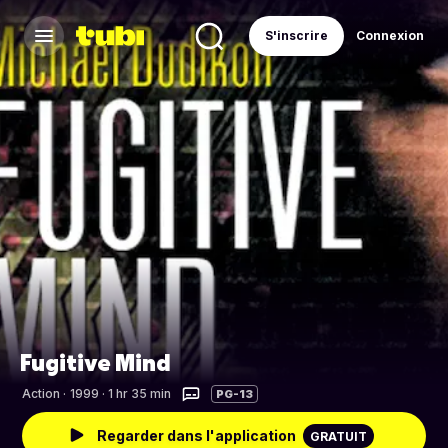
S'inscrire
Connexion
Fugitive Mind
Action
·
1999 · 1 hr 35 min
PG-13
Regarder dans l'application
GRATUIT