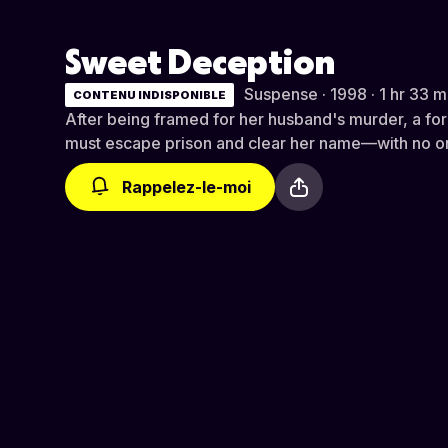
Sweet Deception
Suspense · 1998 · 1 hr 33 m
CONTENU INDISPONIBLE
After being framed for her husband's murder, a fo
must escape prison and clear her name—with no one
Rappelez-le-moi