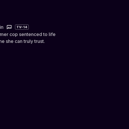
in
TV-14
rmer cop sentenced to life
 she can truly trust.