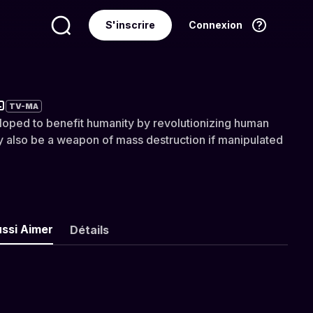
S'inscrire
Connexion
Langue
Français
TV-MA
loped to benefit humanity by revolutionizing human
y also be a weapon of mass destruction if manipulated
ussi Aimer
Détails