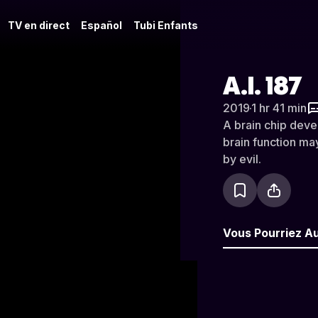
TV en direct
Español
Tubi Enfants
A.I. 187
2019
·
1 hr 41 min
A brain chip deve
brain function ma
by evil.
Vous Pourriez A