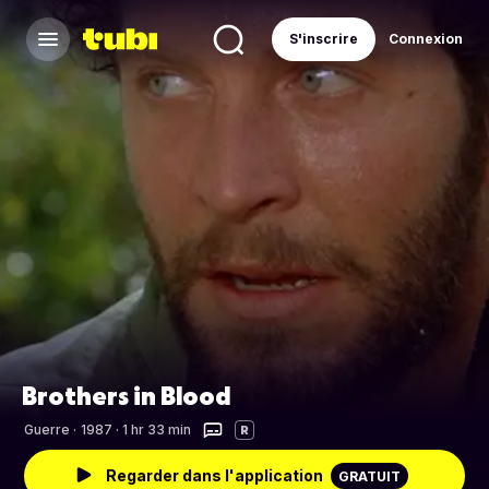
S'inscrire
Connexion
Brothers in Blood
Guerre
·
1987 · 1 hr 33 min
R
Regarder dans l'application
GRATUIT