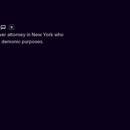
R
ower attorney in New York who
t demonic purposes.