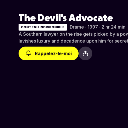
The Devil's Advocate
Drame · 1997 · 2 hr 24 min
CONTENU INDISPONIBLE
A Southern lawyer on the rise gets picked by a p
lavishes luxury and decadence upon him for secre
Rappelez-le-moi