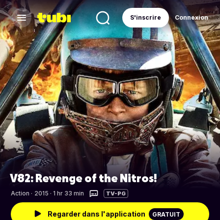
S'inscrire
Connexion
V82: Revenge of the Nitros!
Action
·
2015 · 1 hr 33 min
TV-PG
Regarder dans l'application
GRATUIT