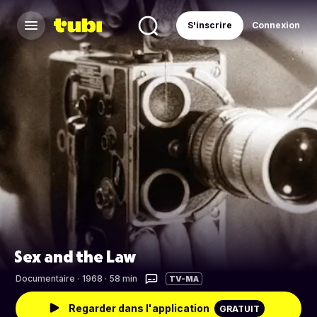
S'inscrire
Connexion
Sex and the Law
Documentaire
·
1968 · 58 min
TV-MA
Regarder dans l'application
GRATUIT