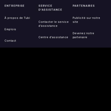
ENTREPRISE
SERVICE
PARTENAIRES
D'ASSISTANCE
À propos de Tubi
Publicité sur notre
Contacter le service
site
d'assistance
Emplois
Devenez notre
Centre d'assistance
partenaire
Contact
Appareils pris en
charge
Activez votre appareil
Accessibilité
Signaler un problème
de IP
Plan du site