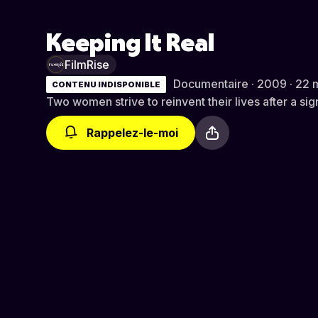
Keeping It Real
FilmRise
Documentaire · 2009 · 22 
CONTENU INDISPONIBLE
Two women strive to reinvent their lives after a sign
Rappelez-le-moi