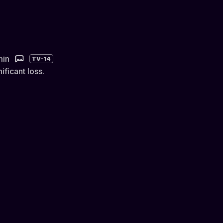
min
TV-14
ificant loss.