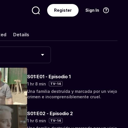
Register
Sign In
Language
English
ted
Details
S01:E01 - Episodio 1
1 hr 8 min
TV-14
Una familia destruída y marcada por un viejo
crimen e incomprensiblemente cruel.
S01:E02 - Episodio 2
1 hr 6 min
TV-14