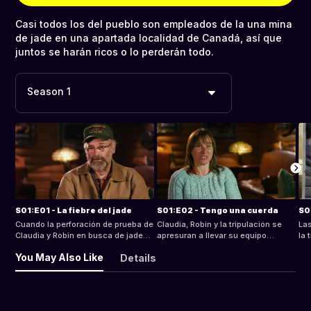
Casi todos los del pueblo son empleados de la una mina
de jade en una apartada localidad de Canadá, así que
juntos se harán ricos o lo perderán todo.
Season 1
S01:E01 - La fiebre del jade
S01:E02 - Tengo una cuerda
S0
Cuando la perforación de prueba de
Claudia, Robin y la tripulación se
La
Claudia y Robin en busca de jade
apresuran a llevar su equipo
la 
se queda vacía.
pesado a una montaña antes de
eq
You May Also Like
Details
que los ríos crecientes lo hagan
120
imposible.