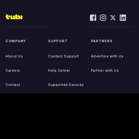
COMPANY
SUPPORT
PARTNERS
About Us
Contact Support
Advertise with Us
Careers
Help Center
Partner with Us
Contact
Supported Devices
Activate Your Device
Accessibility
Report IP Issues
Sitemap