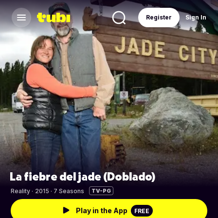
Register
Sign In
La fiebre del jade (Doblado)
Reality
·
2015 · 7 Seasons
TV-PG
Play in the App
FREE