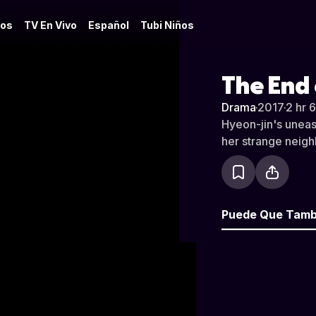
os
TV En Vivo
Español
Tubi Niños
The End 
Drama
·
2017
·
2 hr 
Hyeon-jin's uneas
her strange neigh
Puede Que Tamb