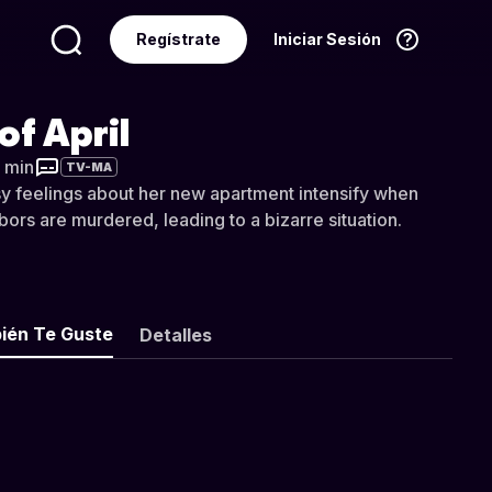
Regístrate
Iniciar Sesión
Idioma
Español
of April
6 min
TV-MA
y feelings about her new apartment intensify when
bors are murdered, leading to a bizarre situation.
ién Te Guste
Detalles