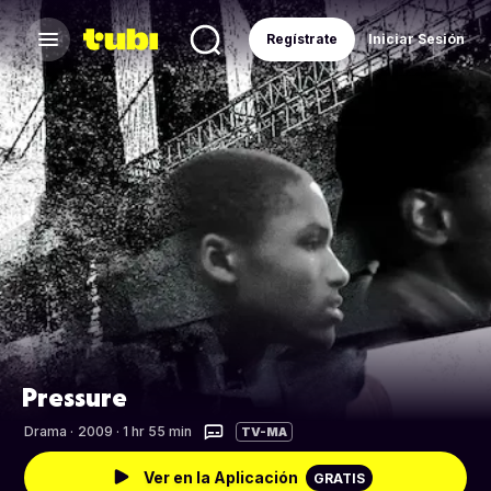
Regístrate
Iniciar Sesión
Pressure
Drama
·
2009 · 1 hr 55 min
TV-MA
Ver en la Aplicación
GRATIS