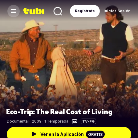
Regístrate
Iniciar Sesión
Eco-Trip: The Real Cost of Living
Documental
·
2009 · 1 Temporada
TV-PG
Ver en la Aplicación
GRATIS