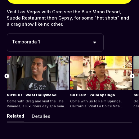
Visit Las Vegas with Greg see the Blue Moon Resort,
Suede Restaurant then Gypsy, for some "hot shots" and
a drag show like no other.
Temporada 1
S01:E01 - West Hollywood
S01:E02 - Palm Springs
Come with Greg and visit the The
Come with us to Palm Springs,
Go on
Ramada, a luxurious day spa some
California. Visit La Dolce Vita
dead 
popular gay-friendly bars,
Resort, and Thai Smile, for deserts,
locat
Related
Detalles
Hamburger Mary's and Mickey's
then top off the day at Palm Springs
tou
Nightclub.
Aerial Tram.