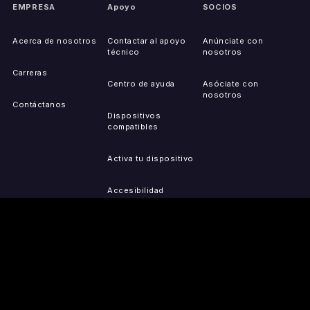
EMPRESA
Apoyo
SOCIOS
Acerca de nosotros
Contactar al apoyo
Anúnciate con
técnico
nosotros
Carreras
Centro de ayuda
Asóciate con
nosotros
Contáctanos
Dispositivos
compatibles
Activa tu dispositivo
Accesibilidad
Reportar problemas de
IP
Mapa del sitio
OBTÉN LAS
PRENSA
LEGAL
APLICACIONES