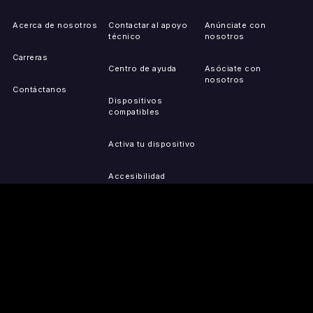
Acerca de nosotros
Contactar al apoyo
Anúnciate con
técnico
nosotros
Carreras
Centro de ayuda
Asóciate con
nosotros
Contáctanos
Dispositivos
compatibles
Activa tu dispositivo
Accesibilidad
Reportar problemas de
IP
Mapa del sitio
OBTÉN LAS
PRENSA
LEGAL
APLICACIONES
Comunicados de
Política de privacidad