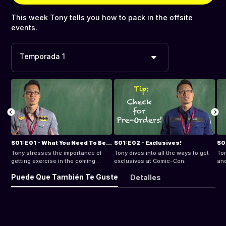
This week Tony tells you how to pack in the offsite
events.
Temporada 1
S01:E01 - What You Need To Be Doing Now
S01:E02 - Exclusives!
S0
Tony stresses the importance of
Tony dives into all the ways to get
To
getting exercise in the coming
exclusives at Comic-Con.
and
months to be physically prepared
Puede Que También Te Guste
Detalles
for the strenuous demands of
SDCC.