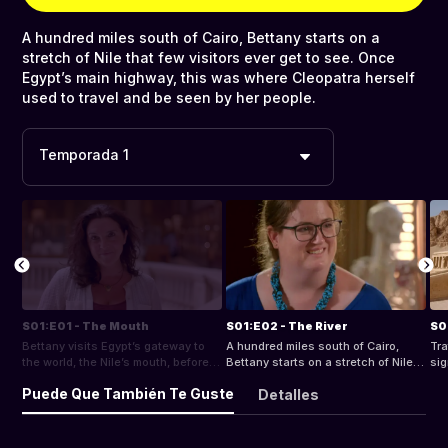
A hundred miles south of Cairo, Bettany starts on a
stretch of Nile that few visitors ever get to see. Once
Egypt’s main highway, this was where Cleopatra herself
used to travel and be seen by her people.
Temporada 1
S01:E01 - The Mouth
S01:E02 - The River
S0
Bettany visits Egypt’s gateway to
A hundred miles south of Cairo,
Tra
the world, the Nile’s mouth, before
Bettany starts on a stretch of Nile
sig
boarding her fabulous ‘dahabiya’
that few visitors ever get to see.
Lux
Puede Que También Te Guste
Detalles
and meeting the crew that will guide
Once Egypt’s main highway, this
ear
her upriver the entire length of
was where Cleopatra herself used
to 
Egypt.
to travel and be seen by her people.
gen
bui