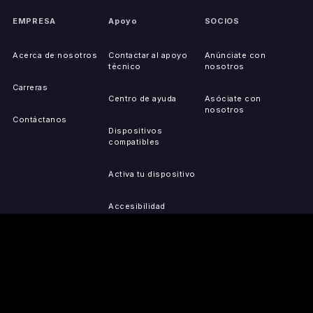
EMPRESA
Apoyo
SOCIOS
Acerca de nosotros
Contactar al apoyo
Anúnciate con
técnico
nosotros
Carreras
Centro de ayuda
Asóciate con
nosotros
Contáctanos
Dispositivos
compatibles
Activa tu dispositivo
Accesibilidad
Reportar problemas de
IP
Mapa del sitio
OBTÉN LAS
PRENSA
LEGAL