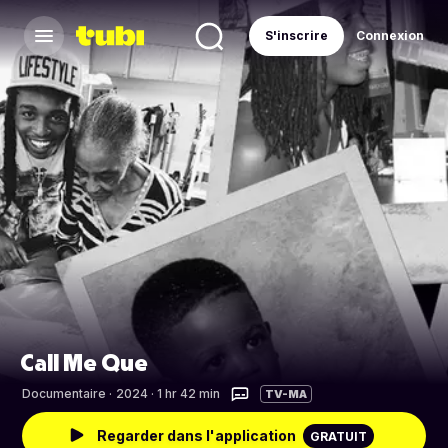
S'inscrire
Connexion
Call Me Que
Documentaire
·
2024 · 1 hr 42 min
TV-MA
Regarder dans l'application
GRATUIT