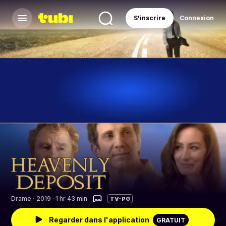
S'inscrire
Connexion
Drame
·
2019 · 1 hr 43 min
TV-PG
Regarder dans l'application
GRATUIT